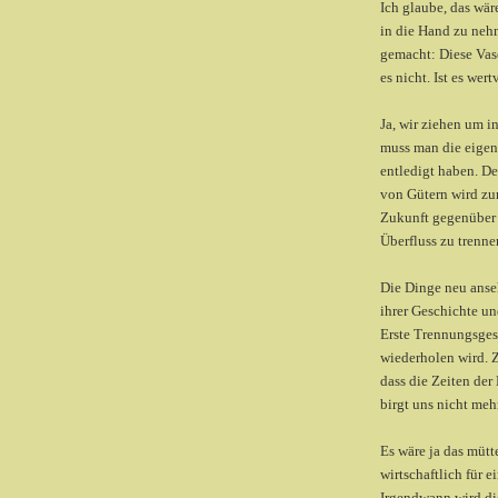
Ich glaube, das wä
in die Hand zu neh
gemacht: Diese Vase
es nicht. Ist es wer
Ja, wir ziehen um i
muss man die eigen
entledigt haben. De
von Gütern wird zu
Zukunft gegenüber g
Überfluss zu trenne
Die Dinge neu anseh
ihrer Geschichte un
Erste Trennungsges
wiederholen wird. Z
dass die Zeiten der
birgt uns nicht meh
Es wäre ja das mütt
wirtschaftlich für 
Irgendwann wird di