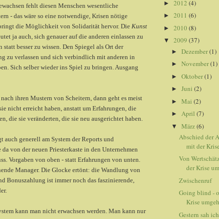
2012
(4)
►
 gewachsen fehlt diesen Menschen wesentliche
2011
(6)
►
ern - das wäre so eine notwendige, Krisen nötige
 bringt die Möglichkeit von Solidarität hervor. Die
Kunst
2010
(8)
►
tet ja auch, sich genauer auf die anderen einlassen zu
2009
(37)
▼
statt besser zu wissen. Den Spiegel als Ort der
Dezember
(1)
►
g zu verlassen und sich verbindlich mit anderen in
November
(1)
►
n. Sich selber wieder ins Spiel zu bringen. Ausgang
Oktober
(1)
►
Juni
(2)
►
nach ihren Mustern von Scheitern, dann geht es meist
Mai
(2)
►
sie nicht erreicht haben, anstatt um Erfahrungen, die
April
(7)
►
n, die sie veränderten, die sie neu ausgerichtet haben.
März
(6)
▼
Abschied der A
egt auch generell am System der Reports und
mit der Krise
e da von der neuen Priesterkaste in den Unternehmen
Von Wertschätz
ss. Vorgaben von oben - statt Erfahrungen von unten.
der Krise u
nende Manager. Die Glocke ertönt: die Wandlung von
Zwischenruf
nd Bonuszahlung ist immer noch das faszinierende,
er.
Going blind - o
Krise umge
ystem kann man nicht erwachsen werden. Man kann nur
Gestern sah ich 