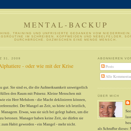
MENTAL-BACKUP
HING, TRAINING UND UNFRISIERTE GEDANKEN VOM NIEDERRHEIN.
AGSROUTINE IM SCHREIBEN. KOPFWEIDEN UND NEBELFELDER, SO
DURCHBRÜCHE. DAZWISCHEN EINE MENGE MENSCH.
Z 31, 2009
ABONNIEREN VO
lphatiere - oder wie mit der Krise
Posts
Alle Kommenta
u gut. Sie sind es, die die Aufmerksamkeit unweigerlich
e füllen den Raum mit Präsenz. Kleine Menschen mit
ÜBER MICH
- wie ein Herr Mehdorn - die Macht deklinieren können,
eferenzfrei. Der Mangel an Zeit, so hörte ich letztlich,
See
 Managern. Etwas, was sie sich bei gelegt haben, um die
las
zu betonen. Manager haben keine Zeit, sie dürfen sie
bes
st zum Habit geworden - ein Mangel - mehr nicht.
als Schraffur dieses