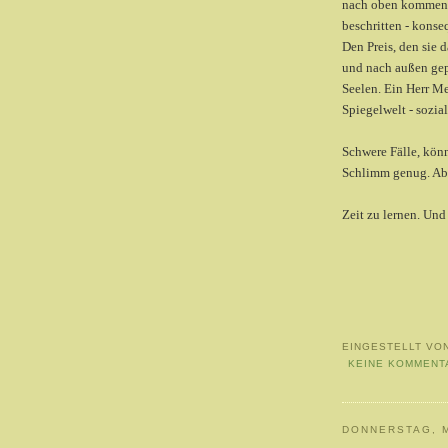
nach oben kommen. 
beschritten - konse
Den Preis, den sie 
und nach außen gepf
Seelen. Ein Herr M
Spiegelwelt - sozia
Schwere Fälle, kön
Schlimm genug. Abe
Zeit zu lernen. Und
EINGESTELLT VO
KEINE KOMMENT
DONNERSTAG, M