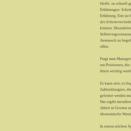
bleibt: zu schnell
Erfahrungen. Scheit
Erfahrung. Erst sie
des Scheiterns
bedeu
können. Hinzuhören 
Selbstvergewisserun
Austausch zu begebe
offen.
Fragt man Manager 
um Positionen, die 
ihnen wichtig wurde
Es kann sein, es li
Zahlenliturgien, di
geleistet werden mu
Das ergibt messdie
Arbeit in Gewinn u
ökonomische Wund
In einem solchen S