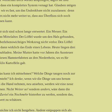
 dass ein komplettes System versagt hat. Glauben mögen
 wir es fast, um das Undenkbare nicht zuzulassen: denn
 es nicht mehr weiter so, dass aus Überfluss sich noch
isen kann.
r sich sind schon lange entwertet. Ein Messer. Ein
 im Mittelalter. Der Löffel wurde um den Hals gebunden,
berlebenswichtiges Werkzeug nicht verlor. Den Löffel
dann wirklich das Ende eines Lebens. Heute liegen drei
hubladen. Meine Mutter hatte vor Jahren die Aussteuer
diesen Hamsterfahrten an den Niederrhein, wo es für
ilo Kartoffeln gab.
Was kann ich mitnehmen? Welche Dinge taugen noch zur
orsteht? Ich denke, wenn wir die Dinge um uns herum
in die Hand nehmen, neu ansehen, werden wir eine neue
men. Nicht
Weiter so!
sondern
anders
, wäre dann die
Zuviel
ein
Nochmehr
hinterher zu werfen, sondern das,
ert zu schätzen.
möchte ich nicht hergeben. Andere entpuppen sich als