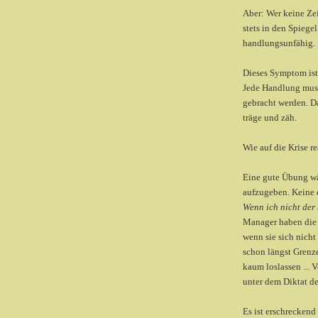
Aber: Wer keine Zei
stets in den Spiegel
handlungsunfähig.
Dieses Symptom ist
Jede Handlung muss
gebracht werden. D
träge und zäh.
Wie auf die Krise r
Eine gute Übung wär
aufzugeben. Keine 
Wenn ich nicht der
Manager haben die 
wenn sie sich nich
schon längst Grenz
kaum loslassen ...
unter dem Diktat d
Es ist erschrecken