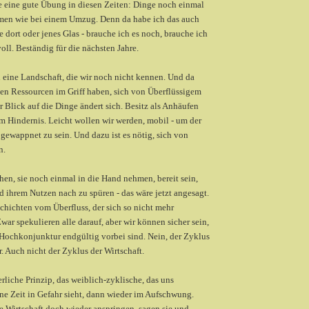
re eine gute Übung in diesen Zeiten: Dinge noch einmal
men wie bei einem Umzug. Denn da habe ich das auch
 dort oder jenes Glas - brauche ich es noch, brauche ich
tvoll. Beständig für die nächsten Jahre.
n eine Landschaft, die wir noch nicht kennen. Und da
en Ressourcen im Griff haben, sich von Überflüssigem
r Blick auf die Dinge ändert sich. Besitz als Anhäufen
m Hindernis. Leicht wollen wir werden, mobil - um der
ewappnet zu sein. Und dazu ist es nötig, sich von
n.
en, sie noch einmal in die Hand nehmen, bereit sein,
d ihrem Nutzen nach zu spüren - das wäre jetzt angesagt.
chichten vom Überfluss, der sich so nicht mehr
war spekulieren alle darauf, aber wir können sicher sein,
 Hochkonjunktur endgültig vorbei sind. Nein, der Zyklus
r. Auch nicht der Zyklus der Wirtschaft.
erliche Prinzip, das weiblich-zyklische, das uns
eine Zeit in Gefahr sieht, dann wieder im Aufschwung.
e Wirtschaft doch wieder anspringen, sagen sie und