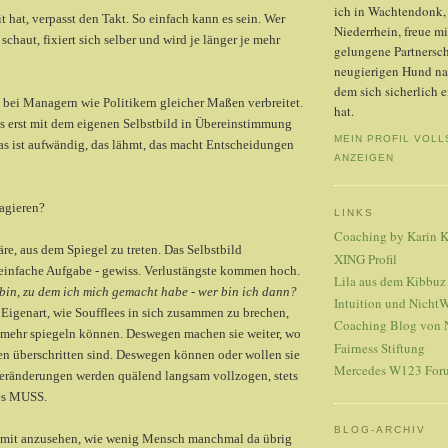
ich in Wachtendonk, 
t hat, verpasst den Takt. So einfach kann es sein. Wer
Niederrhein, freue m
 schaut, fixiert sich selber und wird je länger je mehr
gelungene Partnersch
neugierigen Hund na
dem sich sicherlich 
 bei Managern wie Politikern gleicher Maßen verbreitet.
hat.
 erst mit dem eigenen Selbstbild in Übereinstimmung
MEIN PROFIL VOLL
as ist aufwändig, das lähmt, das macht Entscheidungen
ANZEIGEN
eagieren?
LINKS
Coaching by Karin
e, aus dem Spiegel zu treten. Das Selbstbild
XING Profil
einfache Aufgabe - gewiss. Verlustängste kommen hoch.
Lila aus dem Kibbuz
 bin, zu dem ich mich gemacht habe - wer bin ich dann?
Intuition und Nicht
Eigenart, wie Soufflees in sich zusammen zu brechen,
Coaching Blog von 
t mehr spiegeln können. Deswegen machen sie weiter, wo
Fairness Stiftung
en überschritten sind. Deswegen können oder wollen sie
Mercedes W123 For
 Veränderungen werden quälend langsam vollzogen, stets
es MUSS.
BLOG-ARCHIV
d mit anzusehen, wie wenig Mensch manchmal da übrig