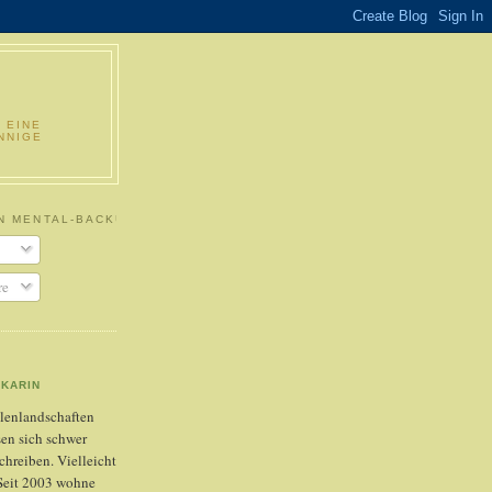
 EINE
NNIGE
N MENTAL-BACKUP
re
KARIN
lenlandschaften
sen sich schwer
chreiben. Vielleicht
: Seit 2003 wohne