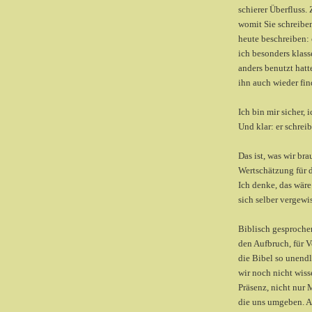
schierer Überfluss.
womit Sie schreibe
heute beschreiben: 
ich besonders klass
anders benutzt hat
ihn auch wieder fin
Ich bin mir sicher,
Und klar: er schrei
Das ist, was wir b
Wertschätzung für 
Ich denke, das wäre
sich selber vergewi
Biblisch gesprochen
den Aufbruch, für V
die Bibel so unendl
wir noch nicht wiss
Präsenz, nicht nur
die uns umgeben. Al