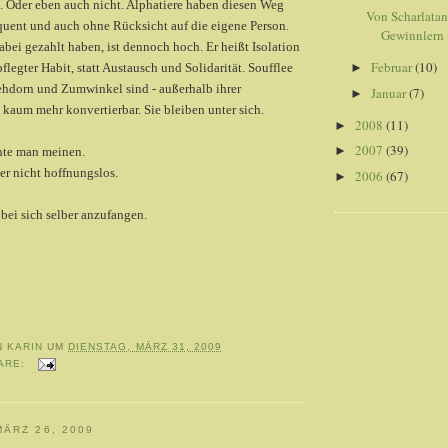
Oder eben auch nicht. Alphatiere haben diesen Weg
Von Scharlata
quent und auch ohne Rücksicht auf die eigene Person.
Gewinnlern .
dabei gezahlt haben, ist dennoch hoch. Er heißt Isolation
Februar
(10)
legter Habit, statt Austausch und Solidarität. Soufflee
►
ehdorn und Zumwinkel sind - außerhalb ihrer
Januar
(7)
►
l kaum mehr konvertierbar. Sie bleiben unter sich.
2008
(11)
►
2007
(39)
►
nte man meinen.
r nicht hoffnungslos.
2006
(67)
►
 bei sich selber anzufangen.
N
KARIN
UM
DIENSTAG, MÄRZ 31, 2009
ARE:
ÄRZ 26, 2009