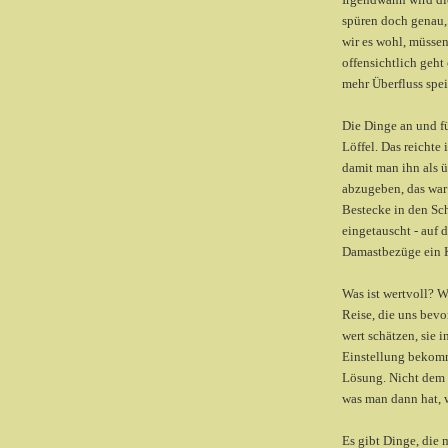
spüren doch genau,
wir es wohl, müssen
offensichtlich geht
mehr Überfluss spe
Die Dinge an und fü
Löffel. Das reichte
damit man ihn als ü
abzugeben, das war 
Bestecke in den Sc
eingetauscht - auf 
Damastbezüge ein K
Was ist wertvoll? 
Reise, die uns bev
wert schätzen, sie 
Einstellung bekom
Lösung. Nicht dem
was man dann hat, w
Es gibt Dinge, die 