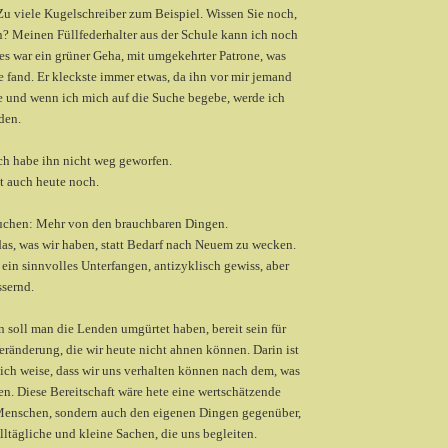
 Zu viele Kugelschreiber zum Beispiel. Wissen Sie noch,
n? Meinen Füllfederhalter aus der Schule kann ich noch
es war ein grüner Geha, mit umgekehrter Patrone, was
e fand. Er kleckste immer etwas, da ihn vor mir jemand
te und wenn ich mich auf die Suche begebe, werde ich
den.
 ich habe ihn nicht weg geworfen.
bt auch heute noch.
rauchen: Mehr von den brauchbaren Dingen.
das, was wir haben, statt Bedarf nach Neuem zu wecken.
 ein sinnvolles Unterfangen, antizyklisch gewiss, aber
ssernd.
 soll man die Lenden umgürtet haben, bereit sein für
eränderung, die wir heute nicht ahnen können. Darin ist
ich weise, dass wir uns verhalten können nach dem, was
en. Diese Bereitschaft wäre hete eine wertschätzende
 Menschen, sondern auch den eigenen Dingen gegenüber,
ltägliche und kleine Sachen, die uns begleiten.