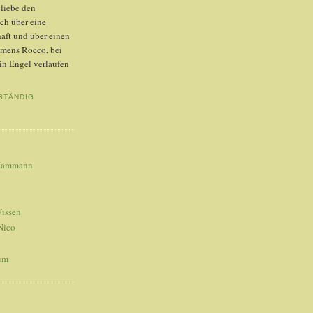
liebe den
ich über eine
aft und über einen
mens Rocco, bei
ein Engel verlaufen
STÄNDIG
 Kammann
Wissen
Nico
um