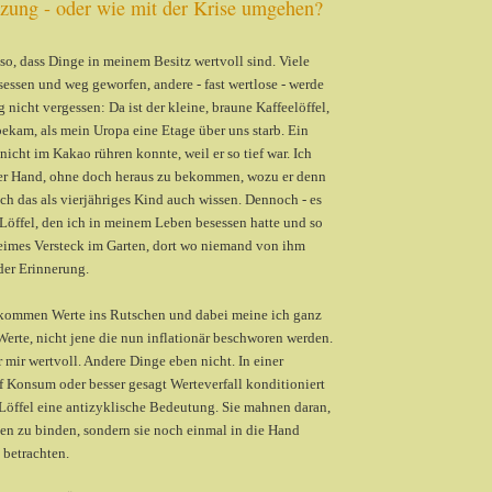
zung - oder wie mit der Krise umgehen?
so, dass Dinge in meinem Besitz wertvoll sind. Viele
essen und weg geworfen, andere - fast wertlose - werde
 nicht vergessen: Da ist der kleine, braune Kaffeelöffel,
ekam, als mein Uropa eine Etage über uns starb. Ein
nicht im Kakao rühren konnte, weil er so tief war. Ich
 der Hand, ohne doch heraus zu bekommen, wozu er denn
 ich das als vierjähriges Kind auch wissen. Dennoch - es
 Löffel, den ich in meinem Leben besessen hatte und so
eimes Versteck im Garten, dort wo niemand von ihm
der Erinnerung.
e kommen Werte ins Rutschen und dabei meine ich ganz
Werte, nicht jene die nun inflationär beschworen werden.
r mir wertvoll. Andere Dinge eben nicht. In einer
uf Konsum oder besser gesagt Werteverfall konditioniert
Löffel eine antizyklische Bedeutung. Sie mahnen daran,
en zu binden, sondern sie noch einmal in die Hand
betrachten.