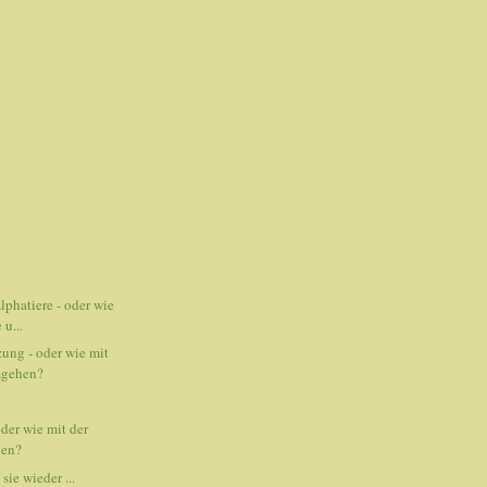
lphatiere - oder wie
 u...
ung - oder wie mit
mgehen?
der wie mit der
hen?
sie wieder ...